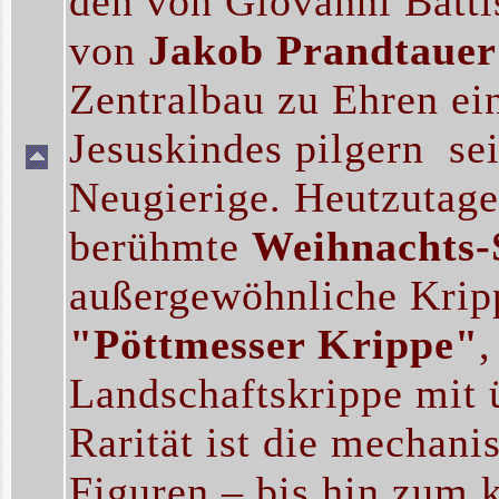
den von Giovanni Batti
von
Jakob Prandtauer
Zentralbau zu Ehren ei
Jesuskindes pilgern se
Neugierige. Heutzutage
berühmte
Weihnachts-
außergewöhnliche Krip
"Pöttmesser Krippe"
,
Landschaftskrippe mit 
Rarität ist die mechan
Figuren – bis hin zum k